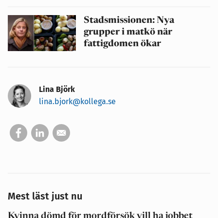
Stadsmissionen: Nya
grupper i matkö när
fattigdomen ökar
Lina Björk
lina.bjork@kollega.se
Mest läst just nu
Kvinna dömd för mordförsök vill ha jobbet