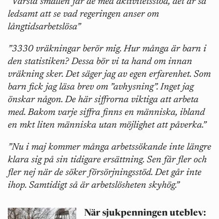
”Värsta smällen får de med aktivitetsstöd, det är så
ledsamt att se vad regeringen anser om
långtidsarbetslösa”
”3330 vräkningar berör mig. Hur många är barn i
den statistiken? Dessa bör vi ta hand om innan
vräkning sker. Det säger jag av egen erfarenhet. Som
barn fick jag läsa brev om ”avhysning”. Inget jag
önskar någon. De här siffrorna viktiga att arbeta
med. Bakom varje siffra finns en människa, ibland
en mkt liten människa utan möjlighet att påverka.”
”Nu i maj kommer många arbetssökande inte längre
klara sig på sin tidigare ersättning. Sen får fler och
fler nej när de söker försörjningsstöd. Det går inte
ihop. Samtidigt så är arbetslösheten skyhög.”
När sjukpenningen uteblev: