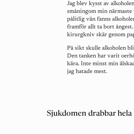
Jag blev kysst av alkoholen
småningom min närmaste v
pålitlig vän fanns alkohole
framför allt ta bort ångest
kirurgkniv skär genom pa
På sikt skulle alkoholen bli
Den tanken har varit oerhö
kära. Inte minst min älsk
jag hatade mest.
Sjukdomen drabbar hela f