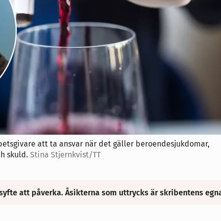
etsgivare att ta ansvar när det gäller beroendesjukdomar,
h skuld.
Stina Stjernkvist/TT
syfte att påverka. Åsikterna som uttrycks är skribentens egn