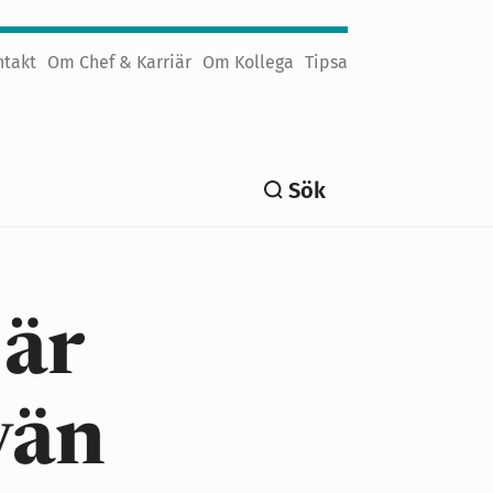
ntakt
Om Chef & Karriär
Om Kollega
Tipsa
Sök
 är
vän