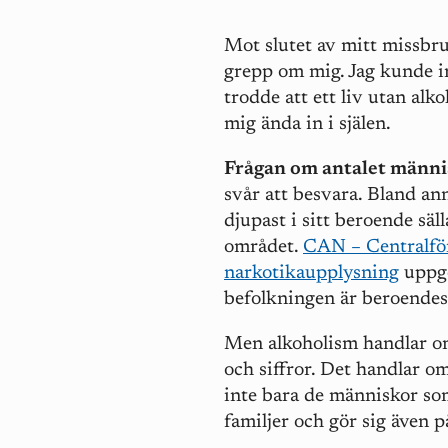
Mot slutet av mitt missbr
grepp om mig. Jag kunde int
trodde att ett liv utan alk
mig ända in i själen.
Frågan om antalet männi
svår att besvara. Bland an
djupast i sitt beroende sä
området.
CAN – Centralför
narkotikaupplysning
uppge
befolkningen är beroendes
Men alkoholism handlar om
och siffror. Det handlar o
inte bara de människor s
familjer och gör sig även 