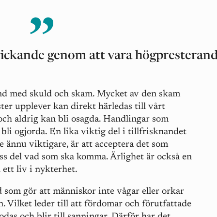
drickande genom att vara högpresteran
and med skuld och skam. Mycket av den skam
ter upplever kan direkt härledas till vårt
och aldrig kan bli osagda. Handlingar som
bli ogjorda. En lika viktig del i tillfrisknandet
e ännu viktigare, är att acceptera det som
viss del vad som ska komma. Ärlighet är också en
ett liv i nykterhet.
 som gör att människor inte vågar eller orkar
Vilket leder till att fördomar och förutfattade
das och blir till sanningar. Därför har det