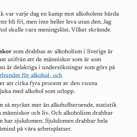
uk var varje dag en kamp mot alkoholens hårda
e bli fri, men inte heller leva utan den. Jag
ohol skulle vara meningslöst. Vilket skrämde
skor
som drabbas av alkoholism i Sverige är
nat utifrån att de människor som är som
llan är delaktiga i undersökningar som görs på
bundet för alkohol- och
r att cirka fyra procent av den vuxna
juka med alkohol som utlopp.
 så mycket mer än alkoholberoende, statistik
m människor och liv. Och alkoholism drabbar
om har sjukdomen. Sjukdomen drabbar hela
påmind på våra arbetsplatser.