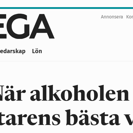
Annonsera
Ko
Top
menu
Ledarskap
Lön
är alkoholen
arens bästa 