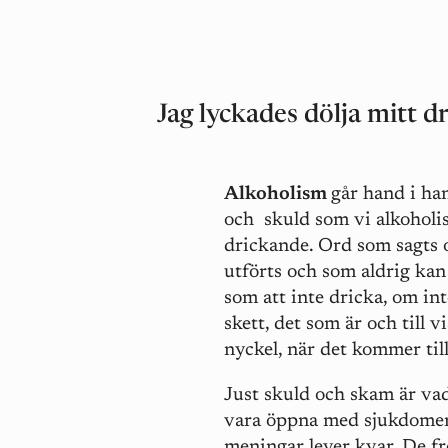
Jag lyckades dölja mitt 
Alkoholism
går hand i h
och skuld som vi alkoholis
drickande. Ord som sagts 
utförts och som aldrig kan 
som att inte dricka, om int
skett, det som är och till 
nyckel, när det kommer till 
Just skuld och skam är vad
vara öppna med sjukdomen. 
meningar lever kvar. De fro