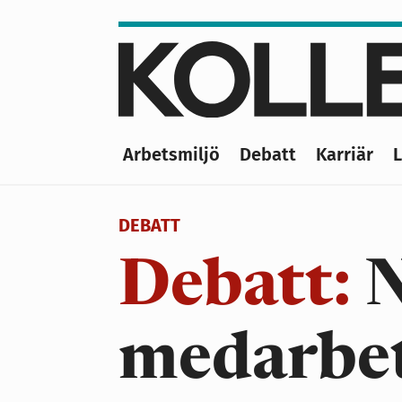
Hoppa
till
huvudinnehåll
Arbetsmiljö
Debatt
Karriär
Main
navigation
DEBATT
Debatt:
N
medarbet