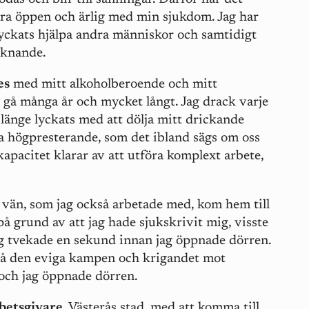
vara öppen och ärlig med min sjukdom. Jag har
ckats hjälpa andra människor och samtidigt
isknande.
es
med mitt alkoholberoende och mitt
 gå många år och mycket långt. Jag drack varje
 länge lyckats med att dölja mitt drickande
a högpresterande, som det ibland sägs om oss
apacitet klarar av att utföra komplext arbete,
vän, som jag också arbetade med, kom hem till
å grund av att jag hade sjukskrivit mig, visste
Jag tvekade en sekund innan jag öppnade dörren.
 på den eviga kampen och krigandet mot
och jag öppnade dörren.
rbetsgivare
, Västerås stad, med att komma till