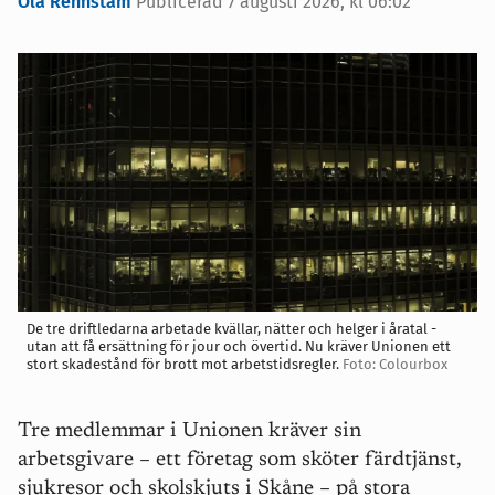
Ola Rennstam
Publicerad 7 augusti 2026, kl 06:02
De tre driftledarna arbetade kvällar, nätter och helger i åratal -
utan att få ersättning för jour och övertid. Nu kräver Unionen ett
stort skadestånd för brott mot arbetstidsregler.
Foto: Colourbox
Tre medlemmar i Unionen kräver sin
arbetsgivare – ett företag som sköter färdtjänst,
sjukresor och skolskjuts i Skåne – på stora