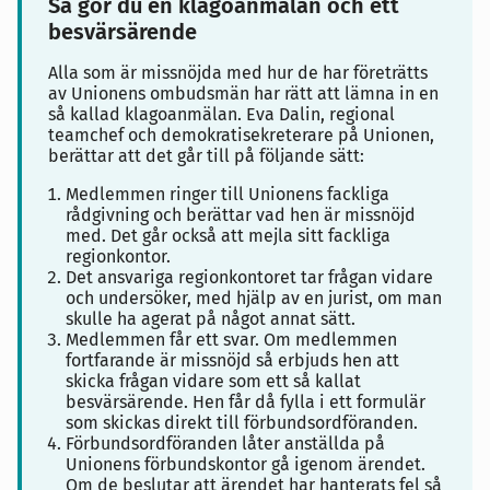
Så gör du en klagoanmälan och ett
besvärsärende
Alla som är missnöjda med hur de har företrätts
av Unionens ombudsmän har rätt att lämna in en
så kallad klagoanmälan. Eva Dalin, regional
teamchef och demokratisekreterare på Unionen,
berättar att det går till på följande sätt:
Medlemmen ringer till Unionens fackliga
rådgivning och berättar vad hen är missnöjd
med. Det går också att mejla sitt fackliga
regionkontor.
Det ansvariga regionkontoret tar frågan vidare
och undersöker, med hjälp av en jurist, om man
skulle ha agerat på något annat sätt.
Medlemmen får ett svar. Om medlemmen
fortfarande är missnöjd så erbjuds hen att
skicka frågan vidare som ett så kallat
besvärsärende. Hen får då fylla i ett formulär
som skickas direkt till förbundsordföranden.
Förbundsordföranden låter anställda på
Unionens förbundskontor gå igenom ärendet.
Om de beslutar att ärendet har hanterats fel så