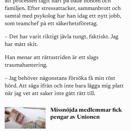
att processen tagit hårt på både honom och
familjen. Efter stressattacker, sammanbrott och
samtal med psykolog har han idag ett nytt jobb,
som teamchef på ett säkerhetsföretag.
– Det har varit riktigt jävla tungt, faktiskt. Jag
har mått skit.
Han menar att rättsstriden är ett slags
traumahantering.
– Jag behöver någonstans försöka få min röst
hörd. Att säga ifrån och inte bara lägga mig platt
när jag vet att saker inte gått rätt till.
Missnöjda medlemmar fick
pengar av Unionen