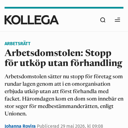
Hoppa
till
Sök
huvudinnehåll
Ope
men
ARBETSRÄTT
Arbetsdomstolen: Stopp
för utköp utan förhandling
Arbetsdomstolen sätter nu stopp för företag som
rundar lagen genom att i en omorganisation
erbjuda utköp utan att först förhandla med
facket. Häromdagen kom en dom som innebär en
stor seger för medbestämmanderätten, enligt
Unionen.
Johanna Rovira
Publicerad
29 maj 2026, kl 09:08