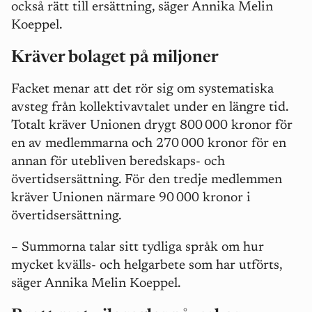
också rätt till ersättning, säger Annika Melin
Koeppel.
Kräver bolaget på miljoner
Facket menar att det rör sig om systematiska
avsteg från kollektivavtalet under en längre tid.
Totalt kräver Unionen drygt 800
000 kronor för
en av medlemmarna och 270
000 kronor för en
annan f
ö
r utebliven beredskaps- och
ö
vertidsers
ä
ttning. För den tredje medlemmen
kräver Unionen närmare 90
000 kronor i
ö
vertidsers
ä
ttning.
–
Summorna talar sitt tydliga språk om hur
mycket kvälls- och helgarbete som har utförts,
säger Annika Melin Koeppel.