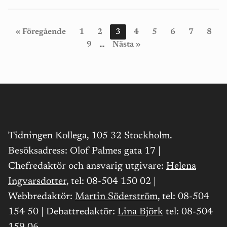
‹‹
Föregående
Page
1
Page
2
Nuvarande
3
Page
4
Page
5
Page
6
Page
7
Page
8
Paginering
Page
9
…
Nästa
››
Tidningen Kollega, 105 32 Stockholm.
Besöksadress: Olof Palmes gata 17 |
Chefredaktör och ansvarig utgivare:
Helena
Ingvarsdotter
, tel: 08-504 150 02 |
Webbredaktör:
Martin Söderström
, tel: 08-504
154 50 | Debattredaktör:
Lina Björk
tel: 08-504