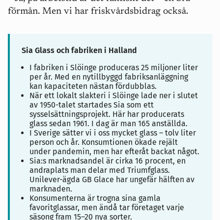
förmån. Men vi har friskvårdsbidrag också.
Sia Glass och fabriken i Halland
I fabriken i Slöinge produceras 25 miljoner liter
per år. Med en nytillbyggd fabriksanläggning
kan kapaciteten nästan fördubblas.
När ett lokalt slakteri i Slöinge lade ner i slutet
av 1950-talet startades Sia som ett
sysselsättningsprojekt. Här har producerats
glass sedan 1961. I dag är man 165 anställda.
I Sverige sätter vi i oss mycket glass – tolv liter
person och år. Konsumtionen ökade rejält
under pandemin, men har efteråt backat något.
Sia:s marknadsandel är cirka 16 procent, en
andraplats man delar med Triumfglass.
Unilever-ägda GB Glace har ungefär hälften av
marknaden.
Konsumenterna är trogna sina gamla
favoritglassar, men ändå tar företaget varje
säsong fram 15–20 nya sorter.