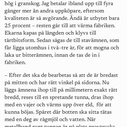
hög i granskog. Jag betalar ibland upp till fyra
gånger mer än andra uppköpare, eftersom
kvaliteten är så avgörande. Ändå är utbytet bara
25 procent – resten går till att värma fabriken.
Ekarna kapas på längden och klyvs till
tårtbitsform. Sedan sågas de till stavämnen, som
får ligga utomhus i två–tre år, för att mogna och
laka ur bitterämnen, innan de tas de in i
fabriken.
– Efter det ska de bearbetas så att de är bredast
på mitten och har rätt vinkel på sidorna. Nu
läggs ämnena ihop till på millimetern exakt rätt
bredd, reses till en spretande tunna, dras ihop
med en vajer och värms upp över eld,
för att
kunna böjas. Spåret där botten ska sitta tätas
med en deg av rågmjöl och vatten. När