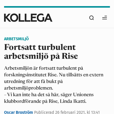
Hoppa
till
Sök
huvudinnehåll
Ope
men
ARBETSMILJÖ
Fortsatt turbulent
arbetsmiljö på Rise
Arbetsmiljön är fortsatt turbulent på
forskningsinstitutet Rise. Nu tillsätts en extern
utredning för att få bukt på
arbetsmiljöproblemen.
– Vi kan inte ha det så här, säger Unionens
klubbordförande på Rise, Linda Ikatti.
Oscar Broström
Publicerad
26 februari 2021, kl 13:41