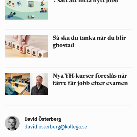
7 sätt att hitta nytt jobb
Så ska du tänka när du blir
ghostad
Nya YH-kurser föreslås när
färre får jobb efter examen
David Österberg
david.osterberg@kollega.se