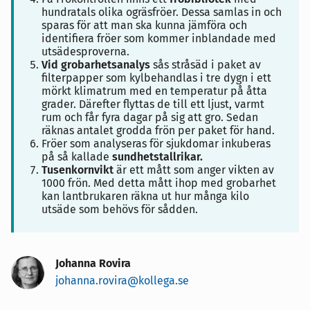
hundratals olika ogräsfröer. Dessa samlas in och
sparas för att man ska kunna jämföra och
identifiera fröer som kommer inblandade med
utsädesproverna.
Vid grobarhetsanalys
sås stråsäd i paket av
filterpapper som kylbehandlas i tre dygn i ett
mörkt klimatrum med en temperatur på åtta
grader. Därefter flyttas de till ett ljust, varmt
rum och får fyra dagar på sig att gro. Sedan
räknas antalet grodda frön per paket för hand.
Fröer som analyseras för sjukdomar inkuberas
på så kallade
sundhetstallrikar.
Tusenkornvikt
är ett mått som anger vikten av
1000 frön. Med detta mått ihop med grobarhet
kan lantbrukaren räkna ut hur många kilo
utsäde som behövs för sådden.
Johanna Rovira
johanna.rovira@kollega.se