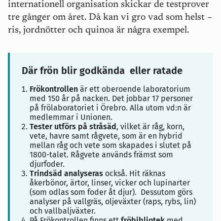
internationell organisation skickar de testprover
tre gånger om året. Då kan vi gro vad som helst –
ris, jordnötter och quinoa är några exempel.
Där frön blir godkända eller ratade
Frökontrollen
är ett oberoende laboratorium
med 150 år på nacken. Det jobbar 17 personer
på frölaboratoriet i Örebro. Alla utom vd:n är
medlemmar i Unionen.
Tester utförs på stråsäd
, vilket är råg, korn,
vete, havre samt rågvete, som är en hybrid
mellan råg och vete som skapades i slutet på
1800-talet. Rågvete används främst som
djurfoder.
Trindsäd analyseras
också. Hit räknas
åkerbönor, ärtor, linser, vicker och lupinarter
(som odlas som foder åt djur). Dessutom görs
analyser på vallgräs, oljeväxter (raps, rybs, lin)
och vallbaljväxter.
På Frökontrollen finns ett
fröbibliotek
med