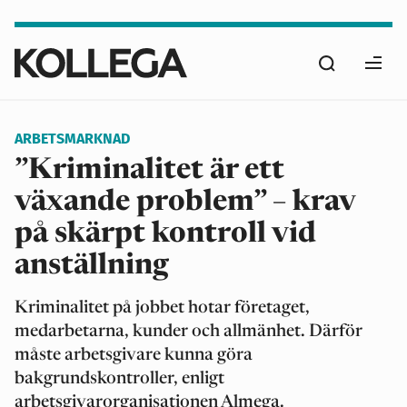
Hoppa
till
Sök
huvudinnehåll
Ope
men
ARBETSMARKNAD
”Kriminalitet är ett
växande problem” – krav
på skärpt kontroll vid
anställning
Kriminalitet på jobbet hotar företaget,
medarbetarna, kunder och allmänhet. Därför
måste arbetsgivare kunna göra
bakgrundskontroller, enligt
arbetsgivarorganisationen Almega.