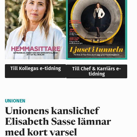
Till Kollegas e-tidning
Till Chef & Karriärs e-
tidning
UNIONEN
Unionens kanslichef
Elisabeth Sasse lämnar
med kort varsel