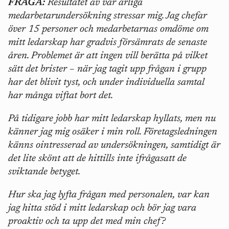
FRÅGA:
Resultatet av vår årliga
medarbetarundersökning stressar mig. Jag chefar
över 15 personer och medarbetarnas omdöme om
mitt ledarskap har gradvis försämrats de senaste
åren. Problemet är att ingen vill berätta på vilket
sätt det brister – när jag tagit upp frågan i grupp
har det blivit tyst, och under individuella samtal
har många viftat bort det.
På tidigare jobb har mitt ledarskap hyllats, men nu
känner jag mig osäker i min roll. Företagsledningen
känns ointresserad av undersökningen, samtidigt är
det lite skönt att de hittills inte ifrågasatt de
sviktande betyget.
Hur ska jag lyfta frågan med personalen, var kan
jag hitta stöd i mitt ledarskap och bör jag vara
proaktiv och ta upp det med min chef?