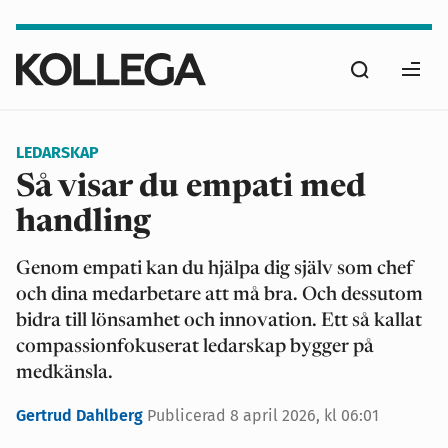
Hoppa
till
Sök
huvudinnehåll
Ope
men
LEDARSKAP
Så visar du empati med
handling
Genom empati kan du hjälpa dig själv som chef
och dina medarbetare att må bra. Och dessutom
bidra till lönsamhet och innovation. Ett så kallat
compassionfokuserat ledarskap bygger på
medkänsla.
Gertrud Dahlberg
Publicerad
8 april 2026, kl 06:01