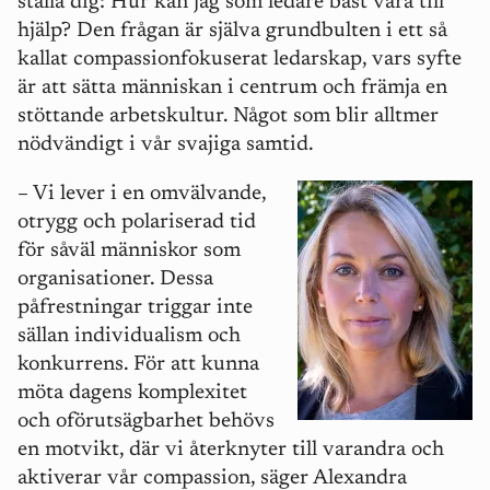
ställa dig: Hur kan jag som ledare bäst vara till
hjälp? Den frågan är själva grundbulten i ett så
kallat compassionfokuserat ledarskap, vars syfte
är att sätta människan i centrum och främja en
stöttande arbetskultur. Något som blir alltmer
nödvändigt i vår svajiga samtid.
– Vi lever i en omvälvande,
otrygg och polariserad tid
för såväl människor som
organisationer. Dessa
påfrestningar triggar inte
sällan individualism och
konkurrens. För att kunna
möta dagens komplexitet
och oförutsägbarhet behövs
en motvikt, där vi återknyter till varandra och
aktiverar vår compassion, säger Alexandra