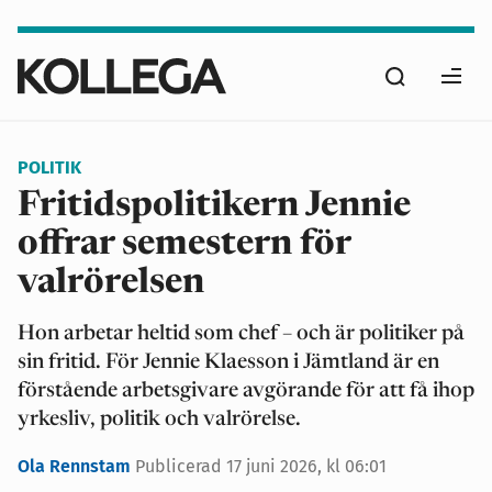
Hoppa
till
Sök
huvudinnehåll
Ope
men
POLITIK
Fritidspolitikern Jennie
offrar semestern för
valrörelsen
Hon arbetar heltid som chef – och är politiker på
sin fritid. För Jennie Klaesson i Jämtland är en
förstående arbetsgivare avgörande för att få ihop
yrkesliv, politik och valrörelse.
Ola Rennstam
Publicerad
17 juni 2026, kl 06:01