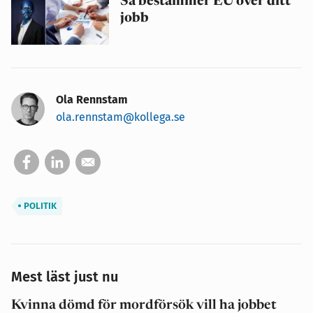
Så bestämmer EU över ditt
jobb
Ola Rennstam
ola.rennstam@kollega.se
POLITIK
Mest läst just nu
Kvinna dömd för mordförsök vill ha jobbet