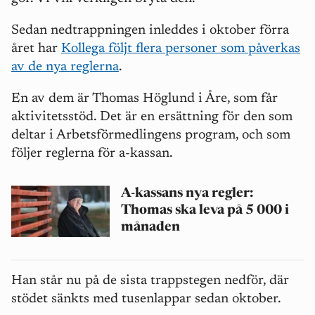
Sedan nedtrappningen inleddes i oktober förra
året har
Kollega följt flera personer som påverkas
av de nya reglerna
.
En av dem är Thomas Höglund i Åre, som får
aktivitetsstöd. Det är en ersättning för den som
deltar i Arbetsförmedlingens program, och som
följer reglerna för a-kassan.
A-kassans nya regler:
Thomas ska leva på 5 000 i
månaden
Han står nu på de sista trappstegen nedför, där
stödet sänkts med tusenlappar sedan oktober.