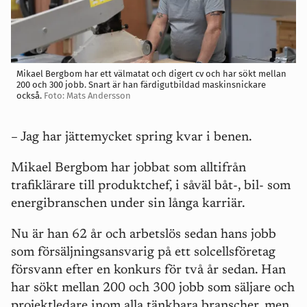
Mikael Bergbom har ett välmatat och digert cv och har sökt mellan
200 och 300 jobb. Snart är han färdigutbildad maskinsnickare
också.
Foto: Mats Andersson
– Jag har jättemycket spring kvar i benen.
Mikael Bergbom har jobbat som alltifrån
trafiklärare till produktchef, i såväl båt-, bil- som
energibranschen under sin långa karriär.
Nu är han 62 år och arbetslös sedan hans jobb
som försäljningsansvarig på ett solcellsföretag
försvann efter en konkurs för två år sedan. Han
har sökt mellan 200 och 300 jobb som säljare och
projektledare inom alla tänkbara branscher, men