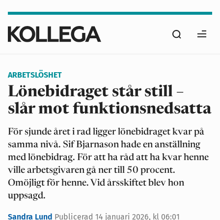
Hoppa
till
Sök
huvudinnehåll
Ope
men
ARBETSLÖSHET
Lönebidraget står still –
slår mot funktionsnedsatta
För sjunde året i rad ligger lönebidraget kvar på
samma nivå. Sif Bjarnason hade en anställning
med lönebidrag. För att ha råd att ha kvar henne
ville arbetsgivaren gå ner till 50 procent.
Omöjligt för henne. Vid årsskiftet blev hon
uppsagd.
Sandra Lund
Publicerad
14 januari 2026, kl 06:01