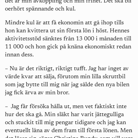
det är min avkoppling och min frihet. Det ska bli
oerhört spännande och kul.
Mindre kul är att få ekonomin att gå ihop tills
hon kan kvittera ut sin första lön i höst. Hennes
aktivitetsstöd sänktes från 13 000 i månaden till
11 000 och hon gick på knäna ekonomiskt redan
innan dess.
– Nu är det riktigt, riktigt tufft. Jag har inget av
värde kvar att sälja, förutom min lilla skruttbil
som jag bytte till mig när jag sålde den nya bilen
jag fick ärva av min bror.
– Jag får försöka hålla ut, men vet faktiskt inte
hur det ska gå. Min släkt har varit jättegulliga
och stuckit till mig pengar tidigare och jag kan
eventuellt låna av dem fram till första lönen. Men