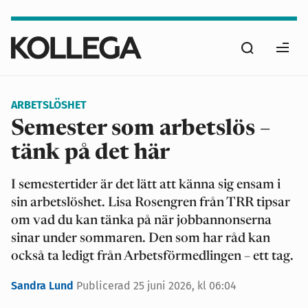
Hoppa
till
Sök
huvudinnehåll
Ope
men
ARBETSLÖSHET
Semester som arbetslös –
tänk på det här
I semestertider är det lätt att känna sig ensam i
sin arbetslöshet. Lisa Rosengren från TRR tipsar
om vad du kan tänka på när jobbannonserna
sinar under sommaren. Den som har råd kan
också ta ledigt från Arbetsförmedlingen – ett tag.
Sandra Lund
Publicerad
25 juni 2026, kl 06:04