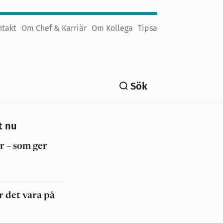
ntakt
Om Chef & Karriär
Om Kollega
Tipsa
Sök
t nu
r – som ger
r det vara på