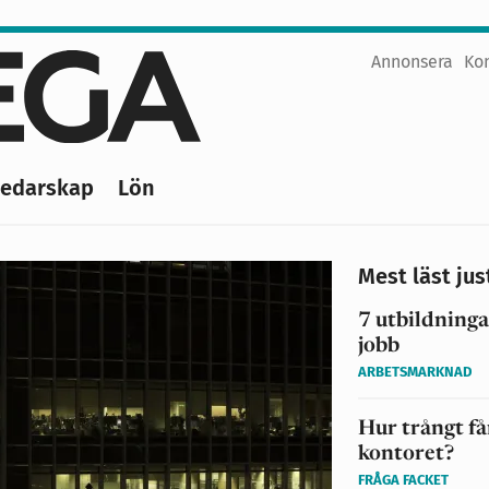
Annonsera
Ko
Top
menu
Ledarskap
Lön
Mest läst jus
7 utbildninga
jobb
ARBETSMARKNAD
Hur trångt få
kontoret?
FRÅGA FACKET