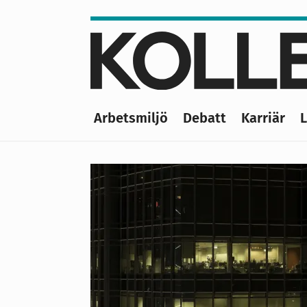
Hoppa
till
huvudinnehåll
Arbetsmiljö
Debatt
Karriär
Main
navigation
Kollega
är
fackförbundet
Unionens