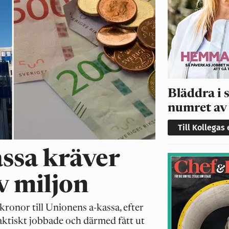
Bläddra i 
numret av
Till Kollegas
ssa kräver
v miljon
kronor till Unionens a-kassa, efter
faktiskt jobbade och därmed fått ut