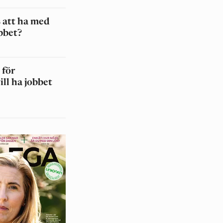
 att ha med
bbet?
 för
ll ha jobbet