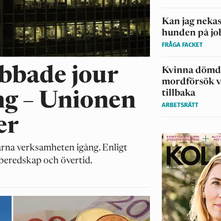
Kan jag nekas
hunden på jo
FRÅGA FACKET
obbade jour
Kvinna dömd
mordförsök vi
tillbaka
ng – Unionen
ARBETSRÄTT
er
darna verksamheten igång. Enligt
, beredskap och övertid.