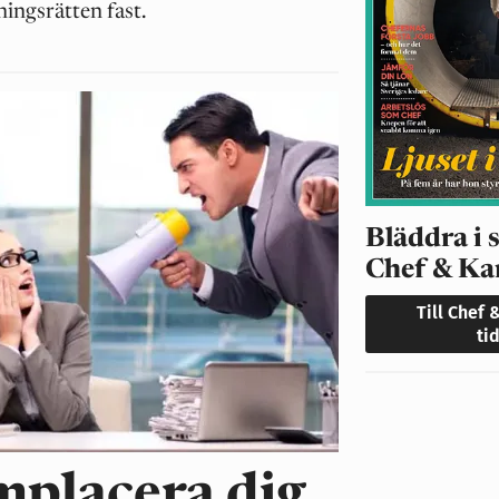
ningsrätten fast.
Bläddra i 
Chef & Ka
Till Chef 
ti
mplacera dig