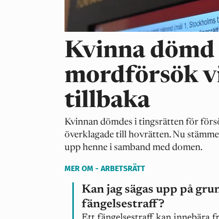
Kvinna dömd 
mordförsök vi
tillbaka
Kvinnan dömdes i tingsrätten för förs
överklagade till hovrätten. Nu stämm
upp henne i samband med domen.
MER OM - ARBETSRÄTT
Kan jag sägas upp på gru
fängelsestraff?
Ett fängelsestraff kan innebära f