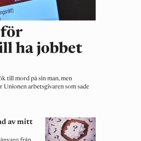
för
ll ha jobbet
ök till mord på sin man, men
er Unionen arbetsgivaren som sade
nd av mitt
rånvaro från