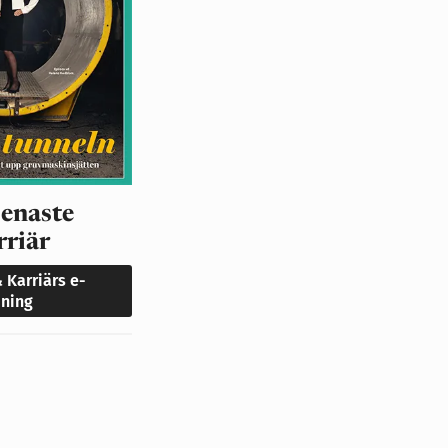
senaste
rriär
& Karriärs e-
dning