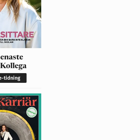
senaste
 Kollega
 e-tidning