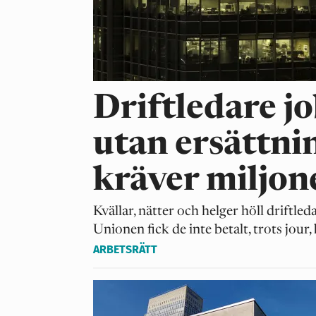
medlemstidning
Driftledare j
utan ersättni
kräver miljon
Kvällar, nätter och helger höll driftle
Unionen fick de inte betalt, trots jour
ARBETSRÄTT